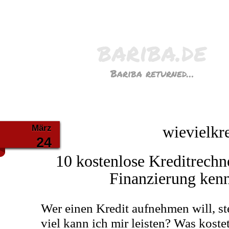
bariba.de
Bariba returned…
März
wievielkre
24
10 kostenlose Kreditrechne
Finanzierung kenn
Wer einen Kredit aufnehmen will, st
viel kann ich mir leisten? Was kost